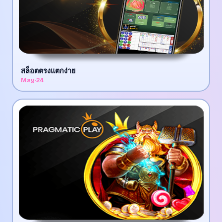
สล็อตตรงแตกง่าย
May·24